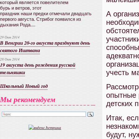
который является повелителем
бурь и ветров, этот
А органи
праздник наши предки отмечали двадцать
первого августа. Стрибог появился из
необходи
дыхания Рода....
обстояте
участник
29 Окт 2014
В Венгрии 20-го августа празднуют день
способны
святого Иштвана
адекватн
28 Окт 2014
организа
19 августа день рождения русской
учесть м
тельняшки
Школьный Новый год
Рассмотр
опытные 
Мы рекомендуем
детских 
Итак, ес
незнаком
будут, н