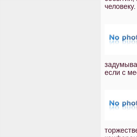
человеку.
задумыват
если с ме
торжеств