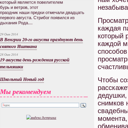
который является повелителем
незабыва
бурь и ветров, этот
праздник наши предки отмечали двадцать
первого августа. Стрибог появился из
Просматр
дыхания Рода....
каждая п
который 
29 Окт 2014
В Венгрии 20-го августа празднуют день
каждой м
святого Иштвана
способов
28 Окт 2014
просматр
19 августа день рождения русской
счастлив
тельняшки
Школьный Новый год
Чтобы со
расскаже
Мы рекомендуем
дедушки,
снимков 
свадебны
момента,
обменива