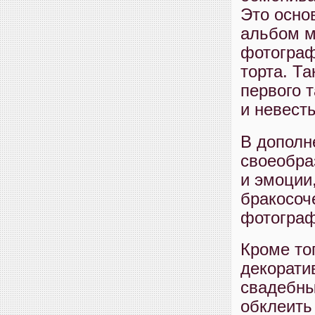
Это осно
альбом м
фотограф
торта. Т
первого 
и невест
В дополн
своеобра
и эмоции
бракосоч
фотограф
Кроме то
декорати
свадебны
обклеить