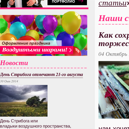
статьи
Наши 
Как сох
торжес
04 Октябрь
Новости
День Стрибога отмечают 21-го августа
30 Окт 2014
День Стрибога или
владыки воздушного пространства,
нам хоче