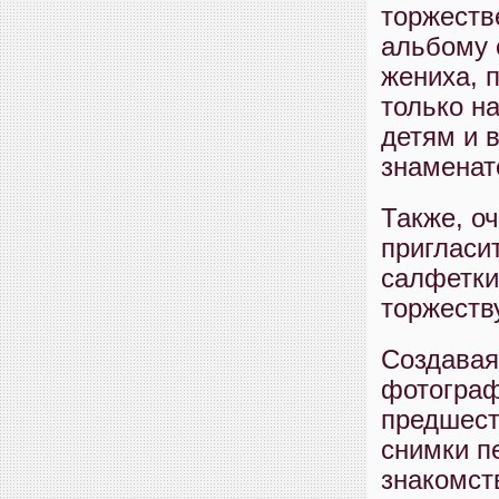
торжеств
альбому 
жениха, 
только н
детям и 
знаменат
Также, о
пригласи
салфетки
торжеств
Создавая
фотограф
предшест
снимки п
знакомст