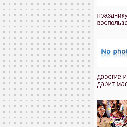
праздник
воспольз
дорогие и
дарит мас