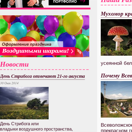
Мухомор кра
Новости
усеянной бел
Почему Все
День Стрибога отмечают 21-го августа
30 Окт 2014
День Стрибога или
Всеволожско
владыки воздушного пространства,
прекрасном го