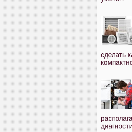
сделать 
компактно
располаг
диагност