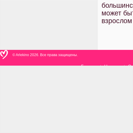
большинст
может быт
взрослом 
© Arlekino 2026. Все права защищены.
Главная
Новости
О 
/
/