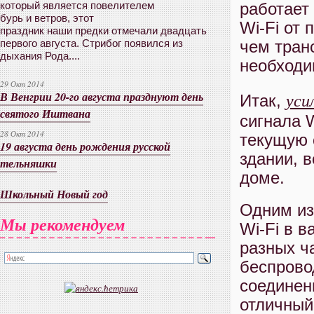
работает
который является повелителем
бурь и ветров, этот
Wi-Fi от 
праздник наши предки отмечали двадцать
чем тран
первого августа. Стрибог появился из
дыхания Рода....
необходи
29 Окт 2014
В Венгрии 20-го августа празднуют день
уси
Итак,
святого Иштвана
сигнала 
28 Окт 2014
текущую с
19 августа день рождения русской
здании, в
тельняшки
доме.
Школьный Новый год
Одним из
Мы рекомендуем
Wi-Fi в 
разных ч
беспрово
соединени
отличный 