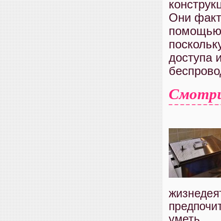
конструк
Они факт
помощью 
поскольк
доступа 
беспрово
Смотр
жизнедеят
предпочит
уметь...