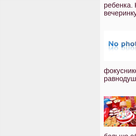
ребенка. 
вечеринку
фокуснико
равнодуш