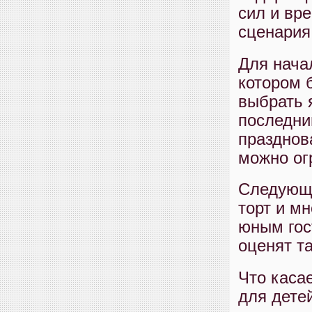
сил и вр
сценария
Для нача
котором 
выбрать 
последни
празднов
можно ог
Следующи
торт и м
юным гос
оценят т
Что каса
для дете