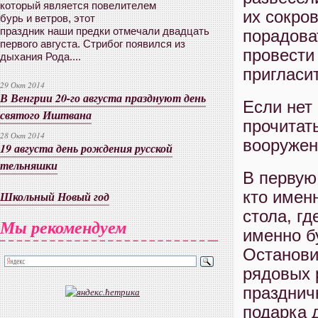
который является повелителем
их сокро
бурь и ветров, этот
праздник наши предки отмечали двадцать
порадова
первого августа. Стрибог появился из
провести 
дыхания Рода....
пригласи
29 Окт 2014
В Венгрии 20-го августа празднуют день
Если нет
святого Иштвана
прочитать
28 Окт 2014
вооружен
19 августа день рождения русской
тельняшки
В первую
кто имен
Школьный Новый год
стола, г
Мы рекомендуем
именно б
Останови
рядовых 
празднич
подарка 