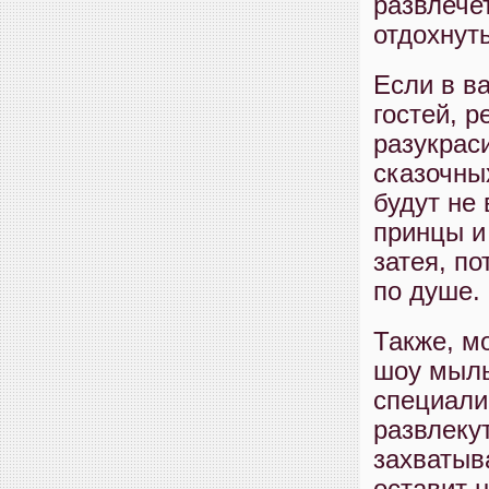
развлечет
отдохнуть
Если в в
гостей, 
разукрас
сказочны
будут не
принцы и
затея, по
по душе.
Также, м
шоу мыль
специали
развлеку
захватыв
оставит 