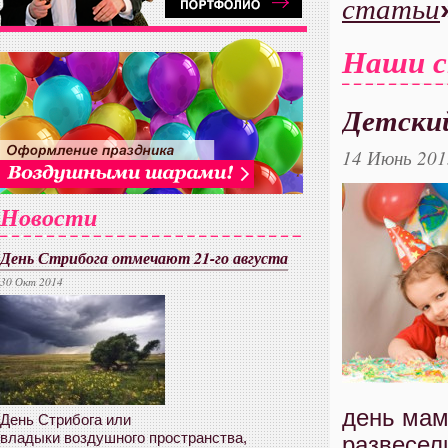
статьи
Наши 
Детский
14 Июнь 201
Новости
День Стрибога отмечают 21-го августа
30 Окт 2014
день мам
День Стрибога или
владыки воздушного пространства,
развесел