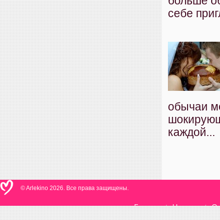
больше о
себе приг
обычаи м
шокирующ
каждой...
© Arlekino 2026. Все права защищены.
Главная
Новости
О 
/
/